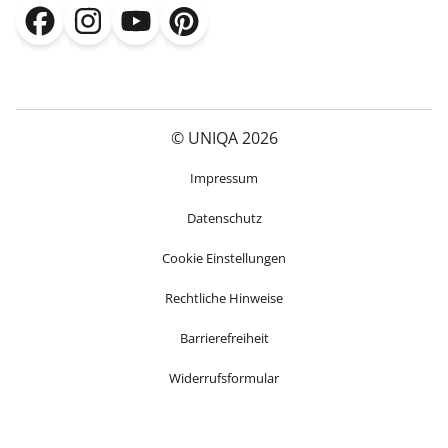
(öffnet in neuem Fenster)
(öffnet in neuem Fenster)
(öffnet in neuem Fenster)
(öffnet in neuem Fenster)
© UNIQA 2026
(öffnet in neuem Fenster)
Impressum
Datenschutz
Cookie Einstellungen
Rechtliche Hinweise
Barrierefreiheit
Widerrufsformular