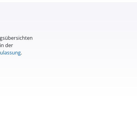
ngsübersichten
in der
Zulassung
.