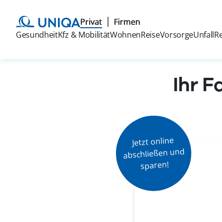
Privat
Firmen
Gesundheit
Kfz & Mobilität
Wohnen
Reise
Vorsorge
Unfall
R
Ihr F
Jetzt online

abschließen und

sparen!