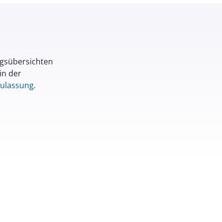
ngsübersichten
in der
Zulassung
.