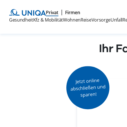
Privat
Firmen
Gesundheit
Kfz & Mobilität
Wohnen
Reise
Vorsorge
Unfall
R
Ihr F
Jetzt online

abschließen und

sparen!