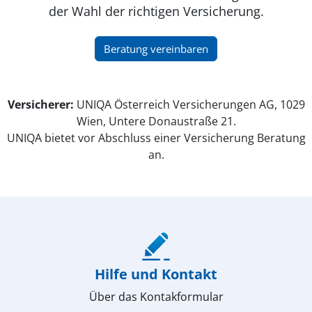
der Wahl der richtigen Versicherung.
(öffnet in neuem Fenster)
Beratung vereinbaren
Versicherer:
UNIQA Österreich Versicherungen AG, 1029
Wien, Untere Donaustraße 21.
UNIQA bietet vor Abschluss einer Versicherung Beratung
an.
(öffnet in neuem Fenster)
Hilfe und Kontakt
Über das Kontakformular