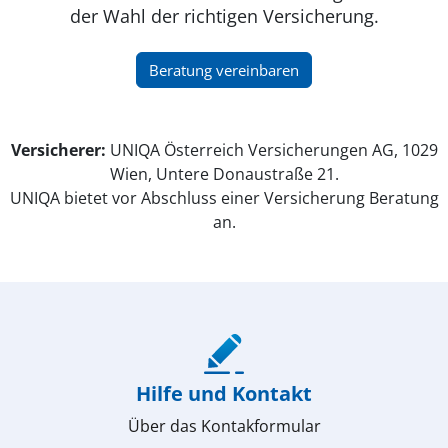
der Wahl der richtigen Versicherung.
(öffnet in neuem Fenster)
Beratung vereinbaren
Versicherer:
UNIQA Österreich Versicherungen AG, 1029
Wien, Untere Donaustraße 21.
UNIQA bietet vor Abschluss einer Versicherung Beratung
an.
(öffnet in neuem Fenster)
Hilfe und Kontakt
Über das Kontakformular