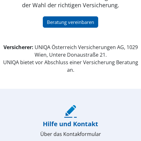
der Wahl der richtigen Versicherung.
(öffnet in neuem Fenster)
Beratung vereinbaren
Versicherer:
UNIQA Österreich Versicherungen AG, 1029
Wien, Untere Donaustraße 21.
UNIQA bietet vor Abschluss einer Versicherung Beratung
an.
(öffnet in neuem Fenster)
Hilfe und Kontakt
Über das Kontakformular