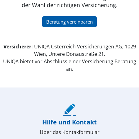
der Wahl der richtigen Versicherung.
(öffnet in neuem Fenster)
Beratung vereinbaren
Versicherer:
UNIQA Österreich Versicherungen AG, 1029
Wien, Untere Donaustraße 21.
UNIQA bietet vor Abschluss einer Versicherung Beratung
an.
(öffnet in neuem Fenster)
Hilfe und Kontakt
Über das Kontakformular