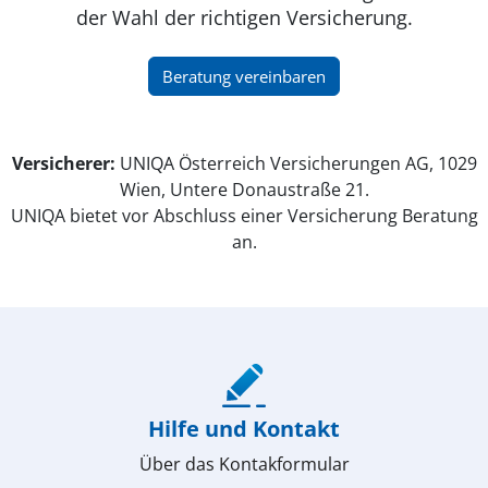
der Wahl der richtigen Versicherung.
(öffnet in neuem Fenster)
Beratung vereinbaren
Versicherer:
UNIQA Österreich Versicherungen AG, 1029
Wien, Untere Donaustraße 21.
UNIQA bietet vor Abschluss einer Versicherung Beratung
an.
(öffnet in neuem Fenster)
Hilfe und Kontakt
Über das Kontakformular